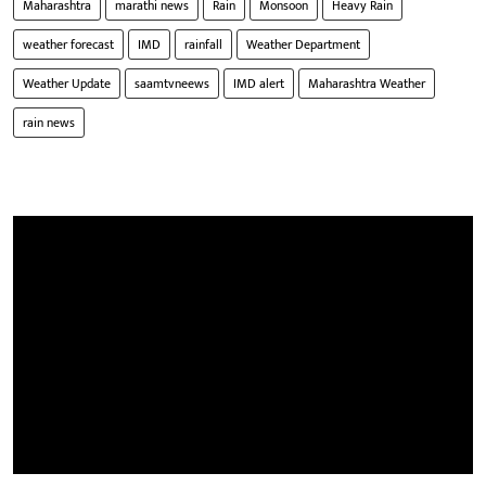
Maharashtra
marathi news
Rain
Monsoon
Heavy Rain
weather forecast
IMD
rainfall
Weather Department
Weather Update
saamtvneews
IMD alert
Maharashtra Weather
rain news