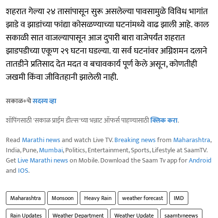
शहरात गेल्या २४ तासांपासून सुरू असलेल्या पावसामुळे विविध भागांत
झाडे व झाडांच्या फांद्या कोसळण्याच्या घटनांमध्ये वाढ झाली आहे. काल
सकाळी सात वाजल्यापासून आज दुपारी बारा वाजेपर्यंत शहरात
झाडपडीच्या एकूण २९ घटना घडल्या. या सर्व घटनांवर अग्निशमन दलाने
तातडीने प्रतिसाद देत मदत व बचावकार्य पूर्ण केले असून, कोणतीही
जखमी किंवा जीवितहानी झालेली नाही.
सकाळ+चे
सदस्य व्हा
शॉपिंगसाठी 'सकाळ प्राईम डील्स'च्या भन्नाट ऑफर्स पाहण्यासाठी
क्लिक करा
.
Read
Marathi news
and watch Live TV.
Breaking news
from
Maharashtra
,
India, Pune,
Mumbai
, Politics, Entertainment, Sports, Lifestyle at SaamTV.
Get
Live Marathi news
on Mobile. Download the Saam Tv app for
Android
and
IOS
.
Maharashtra
Monsoon
Heavy Rain
weather forecast
IMD
Rain Updates
Weather Department
Weather Update
saamtvneews