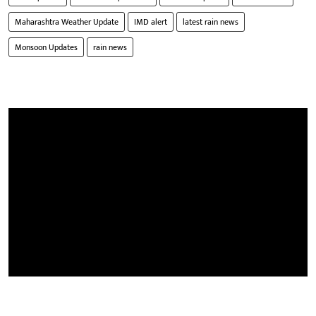
Maharashtra Weather Update
IMD alert
latest rain news
Monsoon Updates
rain news