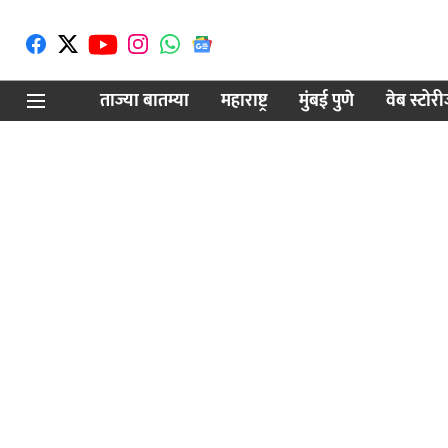
ताज्या बातम्या
महाराष्ट्र
मुंबई पुणे
वेब स्टोर