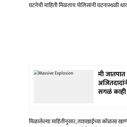
घटनेची माहिती मिळताच पोलिसांनी घटनास्थळी धाव
मी जातपात 
अजितदादांनी
सगळं काही 
मिळालेल्या माहितीनुसार, ताशखाईच्या कोळसा खा