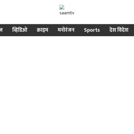
ीज
व्हिडिओ
क्राइम
मनोरंजन
Sports
देश विदेश