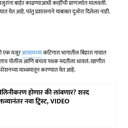
जुरांना बाहेर काढण्याआधी काहींची प्राणज्योत मालवली.
त येत आहे. परंतु प्रशासनाने याबाबत दुजोरा दिलेला नाही.
पैकी एक मजूर
आसामच्या
कटिगारा भागातील बिहारा गावात
मिळताच पोलीस आणि बचाव पथक मदतीला धावलं. खाणीत
शनच्या माध्यमातून करण्यात येत आहे.
चं विलिनीकरण होणार की लांबणार? शरद
क्तव्यानंतर नवा ट्विस्ट, VIDEO