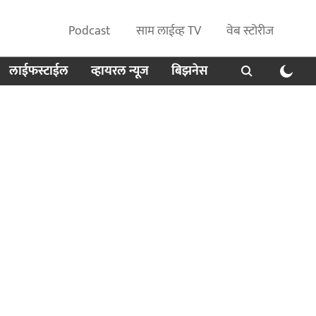
Podcast
साम लाईव्ह TV
वेब स्टोरीज
लाईफस्टाईल
व्हायरल न्यूज
बिझनेस