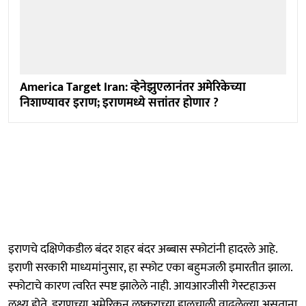
America Target Iran: व्हेनेझुएलानंतर अमेरिकेच्या
निशाण्यावर इराण; इराणमध्ये सत्तांतर होणार ?
इराणचे दक्षिणेकडील बंदर शहर बंदर अब्बास स्फोटांनी हादरले आहे.
इराणी सरकारी माध्यमांनुसार, हा स्फोट एका बहुमजली इमारतीत झाला.
स्फोटाचे कारण त्वरित स्पष्ट झालेले नाही. आयआरजीसी गेस्टहाऊस
लक्ष्य होते. इराणच्या अमेरिकन लष्कराच्या हालचाली वाढलेल्या असताना