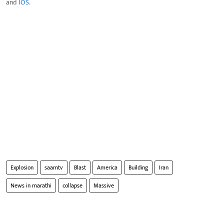
and
IOS
.
Explosion
saamtv
Blast
America
Building
Iran
News in marathi
collapse
Massive