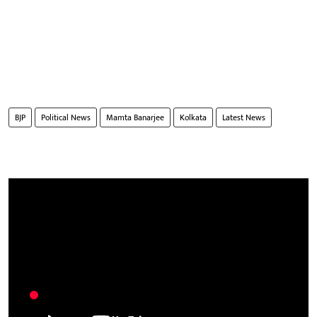
BJP
Political News
Mamta Banarjee
Kolkata
Latest News