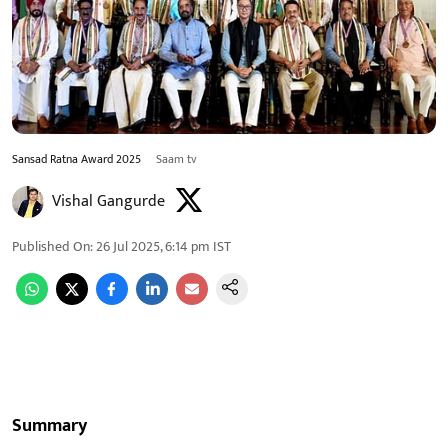
Sansad Ratna Award 2025
Saam tv
Vishal Gangurde
Published On
:
26 Jul 2025, 6:14 pm
IST
Summary