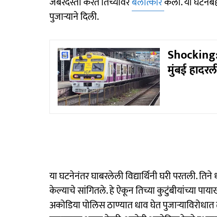
जबरदस्ती करत तिच्यावर
बलात्कार
केला. या घटने
पुजाऱ्याने दिली.
Shocking:
मुंबई हाद
या घटनेनंतर घाबरलेली विद्यार्थिनी घरी परतली. ति
केल्याचे सांगितले. हे ऐकून तिच्या कुटुंबीयांच्या 
अकोडिया पोलिस ठाण्यात धाव घेत पुजाऱ्याविरोधात