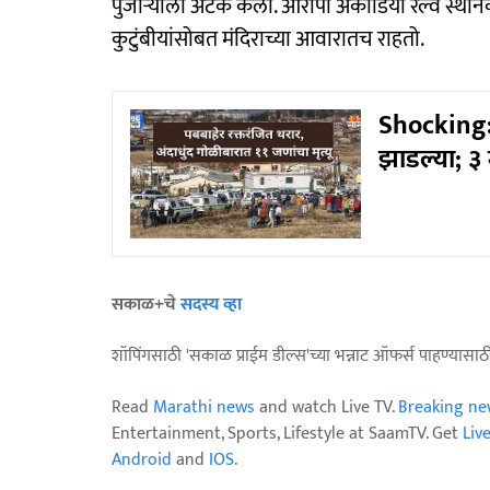
पुजाऱ्याला अटक केली. आरोपी अकोडिया रेल्वे स्थानक
कुटुंबीयांसोबत मंदिराच्या आवारातच राहतो.
Shocking: 
झाडल्या; ३ 
सकाळ+चे
सदस्य व्हा
शॉपिंगसाठी 'सकाळ प्राईम डील्स'च्या भन्नाट ऑफर्स पाहण्यासा
Read
Marathi news
and watch Live TV.
Breaking ne
Entertainment, Sports, Lifestyle at SaamTV. Get
Liv
Android
and
IOS
.