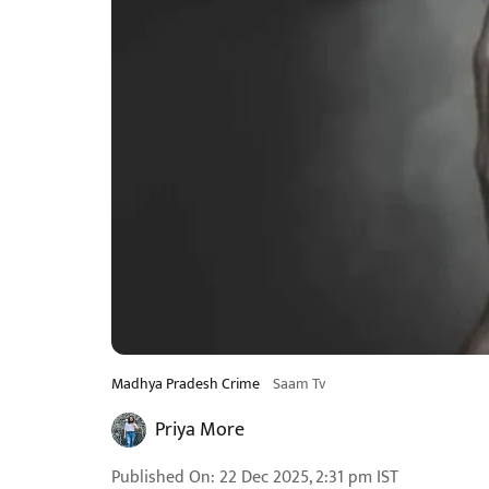
Madhya Pradesh Crime
Saam Tv
Priya More
Published On
:
22 Dec 2025, 2:31 pm
IST