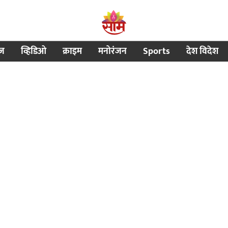
ीज
व्हिडिओ
क्राइम
मनोरंजन
Sports
देश विदेश