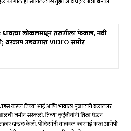
बद्दल कोणालाही सांगितल्यास तुझा जीव घेईल अशी धमकी
 धावत्या लोकलमधून तरुणीला फेकलं, नवी
रली; थरकाप उडवणारा VIDEO समोर
ने धाडस करून तिच्या आई आणि भावाला पुजाऱ्याने बलात्कार
पायाखालची जमीन सरकली. तिच्या कुटुंबीयांनी तिला घेऊन
 तक्रार दाखल केली. पोलिसांनी तात्काळ कारवाई करत आरोपी