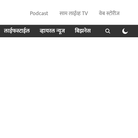
Podcast
साम लाईव्ह TV
वेब स्टोरीज
लाईफस्टाईल
व्हायरल न्यूज
बिझनेस