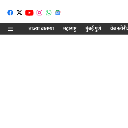
ताज्या बातम्या
महाराष्ट्र
मुंबई पुणे
वेब स्टोर