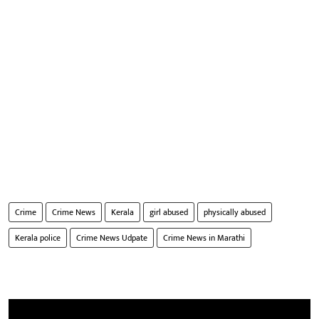
Crime
Crime News
Kerala
girl abused
physically abused
Kerala police
Crime News Udpate
Crime News in Marathi