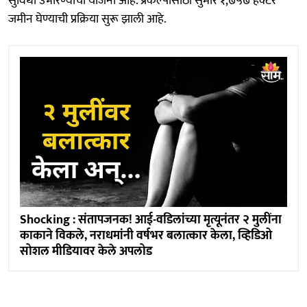
सुविधा उभारण्याची योजना आहे. प्रकल्पासाठी सुमारे १,७५७ हेक्टर
जमीन घेण्याची प्रक्रिया सुरू झाली आहे.
Shocking : संतापजनक! आई-वडिलांच्या मृत्यूनंतर २ मुलींना
काकाने विकले, नराधमांनी वर्षभर बलात्कार केला, व्हिडिओ
सोशल मीडियावर केले अपलोड