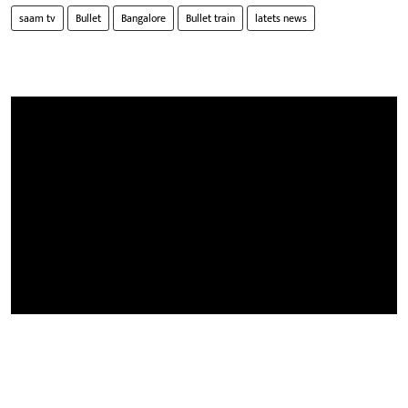
saam tv
Bullet
Bangalore
Bullet train
latets news