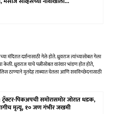
, मसाज सर्व्हिसच्या नावाखाली...
मंदिरात दर्शनासाठी गेले होते. ध्रुवराज त्यांच्यासोबत गेला
केली. ध्रुवराज याचे पत्नीसोबत वारंवार भांडण होत होते,
पोलिस ठाण्याने मृतदेह ताब्यात घेतला आणि शवविच्छेदनासाठी
 ट्रॅक्टर-पिकअपची समोरासमोर जोरात धडक,
ागीच मृत्यू, १० जण गंभीर जखमी