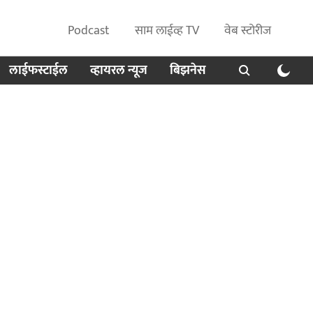
Podcast
साम लाईव्ह TV
वेब स्टोरीज
लाईफस्टाईल
व्हायरल न्यूज
बिझनेस