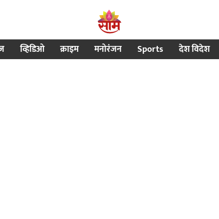
ीज
व्हिडिओ
क्राइम
मनोरंजन
Sports
देश विदेश