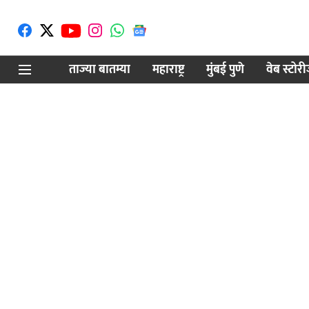
ताज्या बातम्या
महाराष्ट्र
मुंबई पुणे
वेब स्टोर