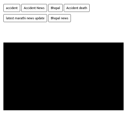
accident
Accident News
Bhopal
Accident death
latest marathi news update
Bhopal news