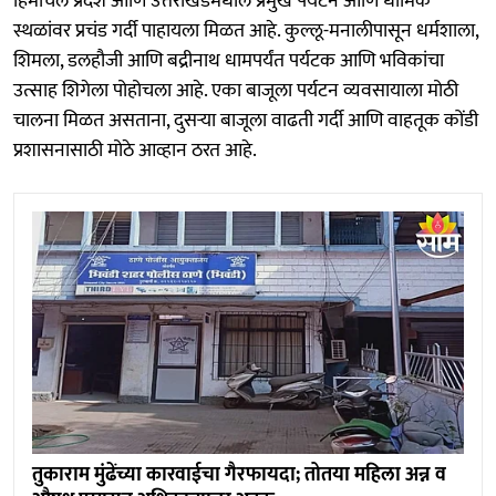
हिमाचल प्रदेश आणि उत्तराखंडमधील प्रमुख पर्यटन आणि धार्मिक
स्थळांवर प्रचंड गर्दी पाहायला मिळत आहे. कुल्लू-मनालीपासून धर्मशाला,
शिमला, डलहौजी आणि बद्रीनाथ धामपर्यंत पर्यटक आणि भविकांचा
उत्साह शिगेला पोहोचला आहे. एका बाजूला पर्यटन व्यवसायाला मोठी
चालना मिळत असताना, दुसऱ्या बाजूला वाढती गर्दी आणि वाहतूक कोंडी
प्रशासनासाठी मोठे आव्हान ठरत आहे.
तुकाराम मुंढेंच्या कारवाईचा गैरफायदा; तोतया महिला अन्न व