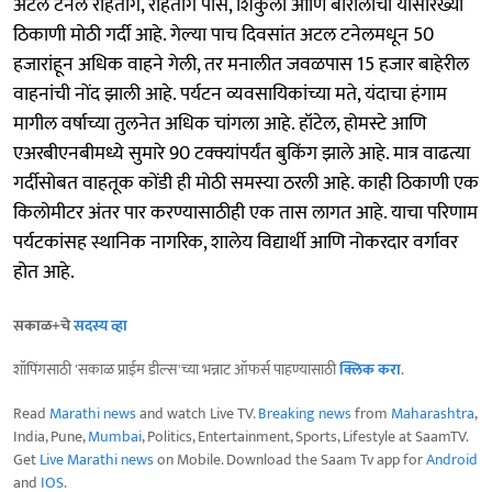
अटल टनेल रोहतांग, रोहतांग पास, शिंकुला आणि बारालाचा यांसारख्या
ठिकाणी मोठी गर्दी आहे. गेल्या पाच दिवसांत अटल टनेलमधून 50
हजारांहून अधिक वाहने गेली, तर मनालीत जवळपास 15 हजार बाहेरील
वाहनांची नोंद झाली आहे. पर्यटन व्यवसायिकांच्या मते, यंदाचा हंगाम
मागील वर्षाच्या तुलनेत अधिक चांगला आहे. हॉटेल, होमस्टे आणि
एअरबीएनबीमध्ये सुमारे 90 टक्क्यांपर्यंत बुकिंग झाले आहे. मात्र वाढत्या
गर्दीसोबत वाहतूक कोंडी ही मोठी समस्या ठरली आहे. काही ठिकाणी एक
किलोमीटर अंतर पार करण्यासाठीही एक तास लागत आहे. याचा परिणाम
पर्यटकांसह स्थानिक नागरिक, शालेय विद्यार्थी आणि नोकरदार वर्गावर
होत आहे.
सकाळ+चे
सदस्य व्हा
शॉपिंगसाठी 'सकाळ प्राईम डील्स'च्या भन्नाट ऑफर्स पाहण्यासाठी
क्लिक करा
.
Read
Marathi news
and watch Live TV.
Breaking news
from
Maharashtra
,
India, Pune,
Mumbai
, Politics, Entertainment, Sports, Lifestyle at SaamTV.
Get
Live Marathi news
on Mobile. Download the Saam Tv app for
Android
and
IOS
.