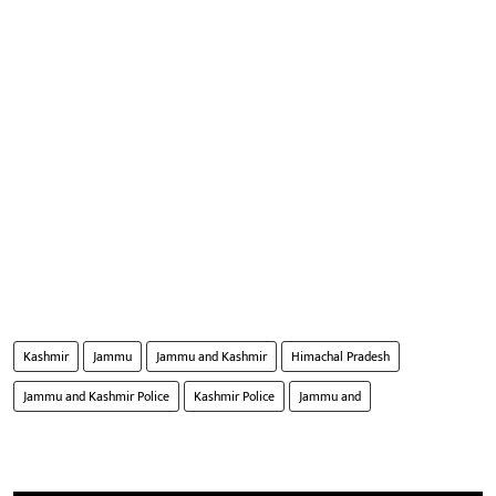
Kashmir
Jammu
Jammu and Kashmir
Himachal Pradesh
Jammu and Kashmir Police
Kashmir Police
Jammu and