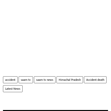
accident
saam tv
saam tv news
Himachal Pradesh
Accident death
Latest News