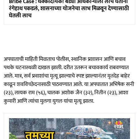
Bribe Case : धक्कादायक! बड्या अधिकाऱ्याला लाच घेताना
रंगेहाथ पकडलं, शासनाच्या योजनेचा लाभ मिळवून देण्यासाठी
घेतली लाच
अपघाताची माहिती मिळताच पोलीस, स्थानिक प्रशासन आणि बचाव
पथके घटनास्थळी दाखल झाली. दरीत उतरून बचावकार्य राबवण्यात
आले. मात्र, सर्व प्रवाशांचा मृत्यू झाल्याचे स्पष्ट झाल्यानंतर मृतदेह बाहेर
काढून शवविच्छेदनासाठी पाठवण्यात आले. या अपघातात अभिषेक सनी
(२३), लायक राम (५६), चालक अशोक जैन (३२), नितीन (२३), आशा
कुमारी आणि त्यांचा मुलगा युगल यांचा मृत्यू झाला.