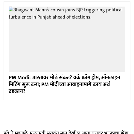
PM Modi: भारतावर मोठं संकट? वर्क फ्रॉम होम, ऑनलाइन
मिटिंग सुरू करा; PM मोदींच्या आवाहनामागे काय अर्थ
दडलाय?
पुढे ते म्हणाले, मुख्यमंत्री भगवंत मान देखील आता घरावर भाजपचा झेंडा