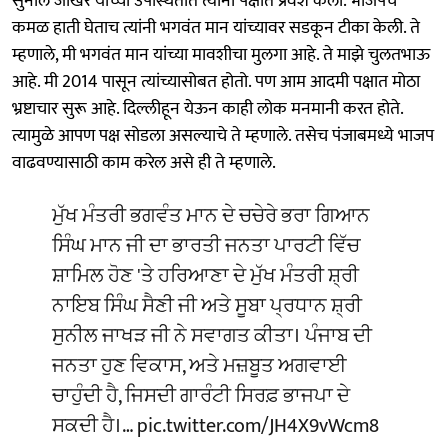
सुनील जाखर यांच्या उपस्थितीत त्यांनी पक्षात प्रवेश केला. भाजपचे
कमळ हाती घेताच त्यांनी भगवंत मान यांच्यावर सडकून टीका केली. ते
म्हणाले, मी भगवंत मान यांच्या मावशीचा मुलगा आहे. ते माझे चुलतभाऊ
आहे. मी 2014 पासून त्यांच्यासोबत होतो. पण आम आदमी पक्षात मोठा
भ्रष्टाचार सुरू आहे. दिल्लीहून येऊन काही लोक मनमानी करत होते.
त्यामुळे आपण पक्ष सोडला असल्याचे ते म्हणाले. तसेच पंजाबमध्ये भाजप
वाढवण्यासाठी काम करेल असे ही ते म्हणाले.
ਮੁੱਖ ਮੰਤਰੀ ਭਗਵੰਤ ਮਾਨ ਦੇ ਚਚੇਰੇ ਭਰਾ ਗਿਆਨ
ਸਿੰਘ ਮਾਨ ਜੀ ਦਾ ਭਾਰਤੀ ਜਨਤਾ ਪਾਰਟੀ ਵਿੱਚ
ਸ਼ਾਮਿਲ ਹੋਣ 'ਤੇ ਹਰਿਆਣਾ ਦੇ ਮੁੱਖ ਮੰਤਰੀ ਸ਼੍ਰੀ
ਨਾਇਬ ਸਿੰਘ ਸੈਣੀ ਜੀ ਅਤੇ ਸੂਬਾ ਪ੍ਰਧਾਨ ਸ਼੍ਰੀ
ਸੁਨੀਲ ਜਾਖੜ ਜੀ ਨੇ ਸਵਾਗਤ ਕੀਤਾ। ਪੰਜਾਬ ਦੀ
ਜਨਤਾ ਹੁਣ ਵਿਕਾਸ, ਅਤੇ ਮਜ਼ਬੂਤ ਅਗਵਾਈ
ਚਾਹੁੰਦੀ ਹੈ, ਜਿਸਦੀ ਗਾਰੰਟੀ ਸਿਰਫ਼ ਭਾਜਪਾ ਦੇ
ਸਕਦੀ ਹੈ।…
pic.twitter.com/JH4X9vWcm8