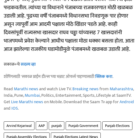
फडकवतील. त्यांच्या या विधानाने पंजाबच्या राजकारणात मोठी खळबळ
उडाली आहे. पुढच्या वर्षी पंजाबमध्ये विधानसभा निवडणूक पार होणार
असून त्यापूर्वी आम आदमी पक्षाला मोठे खिंडार पडले आहे. काही
दिवसांपूर्वी राज्यसभा खासदार राघव चड्ढा यांच्यासह 7 खासदारांनी
भाजपमध्ये प्रवेश केल्याने आधीच पक्षाला मोठा धक्का बसला होता. आता
आज झालेल्या राजकीय घडामोडीमुळे पंजाबमध्ये खळबळ उडाली आहे.
सकाळ+चे
सदस्य व्हा
शॉपिंगसाठी 'सकाळ प्राईम डील्स'च्या भन्नाट ऑफर्स पाहण्यासाठी
क्लिक करा
.
Read
Marathi news
and watch Live TV.
Breaking news
from
Maharashtra
,
India, Pune,
Mumbai
, Politics, Entertainment, Sports, Lifestyle at SaamTV.
Get
Live Marathi news
on Mobile. Download the Saam Tv app for
Android
and
IOS
.
Arvind Kejariwal
AAP
punjab
Punjab Government
Punjab Elections
Punjab Assembly Elections
Punjab Elections Latest News