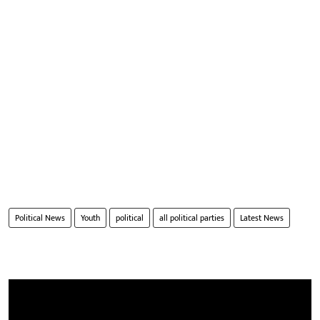
Political News
Youth
political
all political parties
Latest News