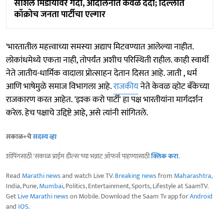
सोशल मिडीयावर गर्दी, आंदोलनात केवळ दर्दी; दिल्लीत
कॉक्रोच जनता पार्टीचा एल्गार
'भारतातील महत्त्वाच्या समस्या अद्याप मिटवण्यात आलेल्या नाहीत.
लोकांधमेध्ये एकता नाही, तोपर्यंत अशीच परिस्थिती राहील. काही स्वार्थी
नेते जातीय-धार्मिक वादाला प्रोत्साहन देतान दिसत आहे. जाती , धर्म
आणि भाषेमुळे समाज विभागला आहे.
राजकीय
नेते केवळ व्होट बँकेच्या
राजकारण करत आहेत. 'इश्क करो पार्टी' हा पक्ष भारतीयांना मार्गदर्शन
करेल. हेच पक्षाचे उद्दिष्टे आहे, असे त्यांनी सांगितले.
सकाळ+चे
सदस्य व्हा
शॉपिंगसाठी 'सकाळ प्राईम डील्स'च्या भन्नाट ऑफर्स पाहण्यासाठी
क्लिक करा
.
Read
Marathi news
and watch Live TV.
Breaking news
from
Maharashtra
,
India, Pune,
Mumbai
, Politics, Entertainment, Sports, Lifestyle at SaamTV.
Get
Live Marathi news
on Mobile. Download the Saam Tv app for
Android
and
IOS
.