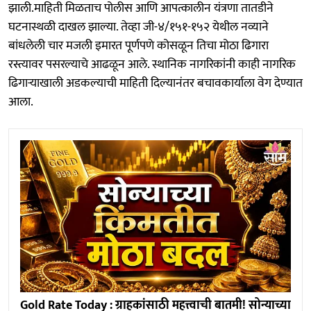
झाली.माहिती मिळताच पोलीस आणि आपत्कालीन यंत्रणा तातडीने
घटनास्थळी दाखल झाल्या. तेव्हा जी-४/१५१-१५२ येथील नव्याने
बांधलेली चार मजली इमारत पूर्णपणे कोसळून तिचा मोठा ढिगारा
रस्त्यावर पसरल्याचे आढळून आले. स्थानिक नागरिकांनी काही नागरिक
ढिगाऱ्याखाली अडकल्याची माहिती दिल्यानंतर बचावकार्याला वेग देण्यात
आला.
Gold Rate Today : ग्राहकांसाठी महत्त्वाची बातमी! सोन्याच्या