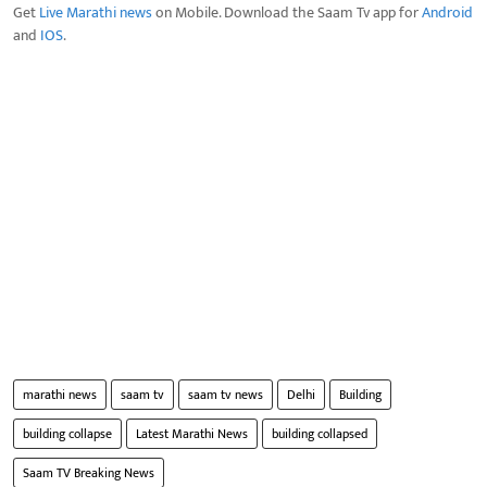
Get
Live Marathi news
on Mobile. Download the Saam Tv app for
Android
and
IOS
.
marathi news
saam tv
saam tv news
Delhi
Building
building collapse
Latest Marathi News
building collapsed
Saam TV Breaking News