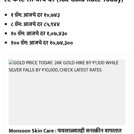
१ ग्रॅम: आजचे दर १०,७४३
८ ग्रॅम: आजचे दर ८५,९४४
१० ग्रॅम: आजचे दर १,०७,४३०
१०० ग्रॅम: आजचे दर १०,७४,३००
Monsoon Skin Care : पावसाळ्यातही सनस्क्रीन वापरतात