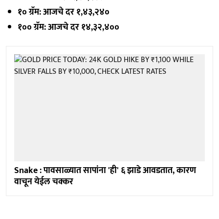
१० ग्रॅम: आजचे दर १,४३,२४०
१०० ग्रॅम: आजचे दर १४,३२,४००
Snake : पावसाळ्यात सापांना 'ही' ६ झाडे आवडतात, कारण
वाचून येईल चक्कर