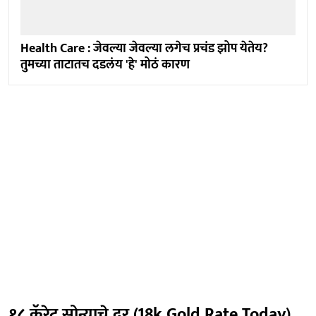
Health Care : जेवल्या जेवल्या लगेच प्रचंड झोप येतेय?
तुमच्या ताटातच दडलंय 'हे' मोठं कारण
१८ कॅरेट सोन्याचे दर (18k Gold Rate Today)