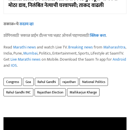
मोठा डाव, निलंबित नेत्याची घरवापसी; ताकद वाढली
सकाळ+चे
सदस्य व्हा
शॉपिंगसाठी 'सकाळ प्राईम डील्स'च्या भन्नाट ऑफर्स पाहण्यासाठी
क्लिक करा
.
Read
Marathi news
and watch Live TV.
Breaking news
from
Maharashtra
,
India, Pune,
Mumbai
, Politics, Entertainment, Sports, Lifestyle at SaamTV.
Get
Live Marathi news
on Mobile. Download the Saam Tv app for
Android
and
IOS
.
Congress
Goa
Rahul Gandhi
rajasthan
National Politics
Rahul Gandhi INC
Rajasthan Election
Mallikarjun Kharge