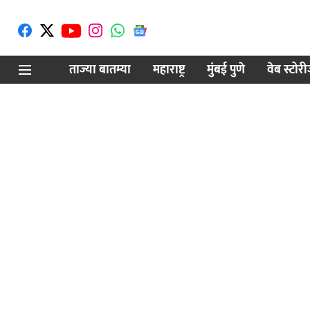
ताज्या बातम्या
महाराष्ट्र
मुंबई पुणे
वेब स्टोर