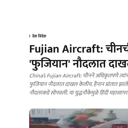
देश विदेश
Fujian Aircraft: चीनची
'फुजियान' नौदलात दा
China’s Fujian Aircraft: चीनने अधिकृतपणे त्या
फुजियान नौदलात दाखल केलीय. हैनान प्रांतात झालेल्य
नौदलाकडे सोपवली. या युद्धनौकेमुळे हिंदी महासागर