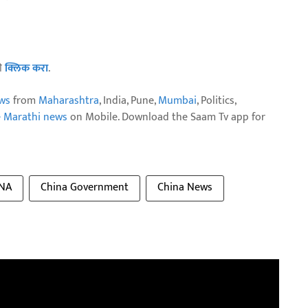
ठी
क्लिक करा
.
ws
from
Maharashtra
, India, Pune,
Mumbai
, Politics,
e Marathi news
on Mobile. Download the Saam Tv app for
INA
China Government
China News