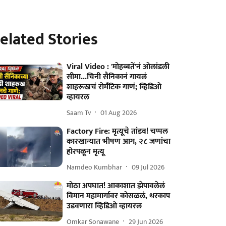
elated Stories
Viral Video : 'मोहब्बतें'नं ओलांडली
सीमा...चिनी सैनिकानं गायलं
शाहरूखचं रोमँटिक गाणं; व्हिडिओ
व्हायरल
Saam Tv
01 Aug 2026
Factory Fire: मृत्यूचे तांडव! चप्पल
कारखान्यात भीषण आग, २८ जणांचा
होरपळून मृत्यू
Namdeo Kumbhar
09 Jul 2026
मोठा अपघात! आकाशात झेपावलेलं
विमान महामार्गावर कोसळलं, थरकाप
उडवणारा व्हिडिओ व्हायरल
Omkar Sonawane
29 Jun 2026