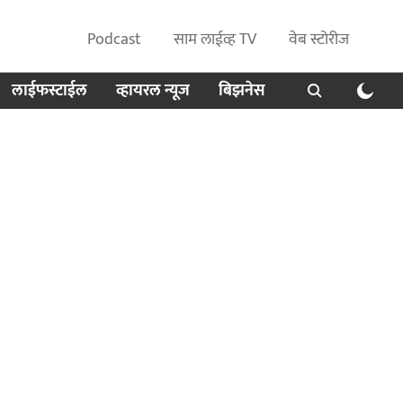
Podcast
साम लाईव्ह TV
वेब स्टोरीज
लाईफस्टाईल
व्हायरल न्यूज
बिझनेस