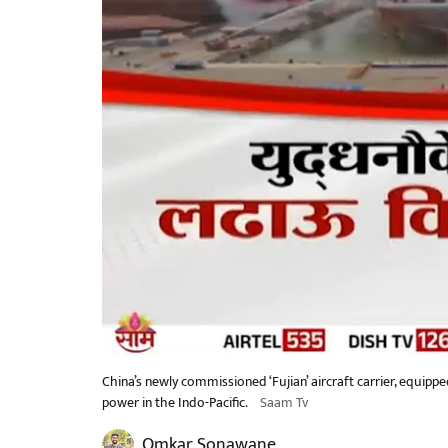
China’s newly commissioned ‘Fujian’ aircraft carrier, equipp
power in the Indo-Pacific.
Saam Tv
Omkar Sonawane