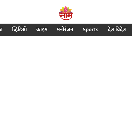
ीज
व्हिडिओ
क्राइम
मनोरंजन
Sports
देश विदेश