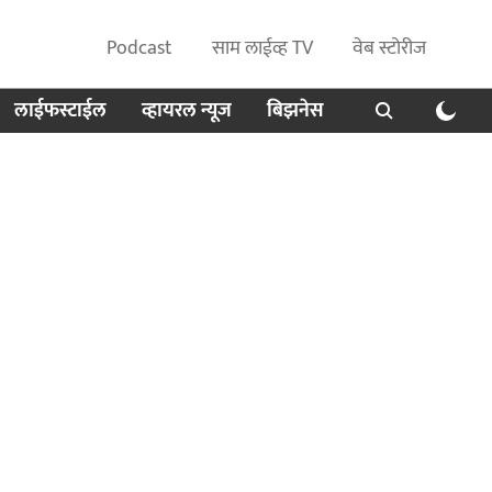
Podcast
साम लाईव्ह TV
वेब स्टोरीज
लाईफस्टाईल
व्हायरल न्यूज
बिझनेस