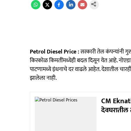
Petrol Diesel Price :
सरकारी तेल कंपन्यांनी गु
किरकोळ किमतींमध्येही बदल दिसून येत आहे. नोएड
पाटणामध्ये इंधनाचे दर वाढले आहेत. देशातील चार
झालेला नाही.
CM Eknath 
देवघरातील तो