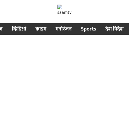
ीज
व्हिडिओ
क्राइम
मनोरंजन
Sports
देश विदेश