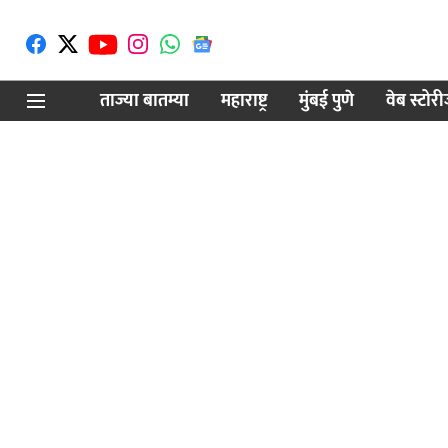
ताज्या बातम्या
महाराष्ट्र
मुंबई पुणे
वेब स्टोर