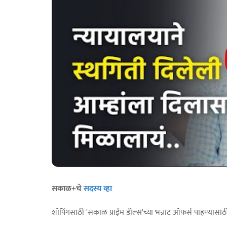
सकाळ+चे
सदस्य व्हा
शॉपिंगसाठी 'सकाळ प्राईम डील्स'च्या भन्नाट ऑफर्स पाहण्यासा