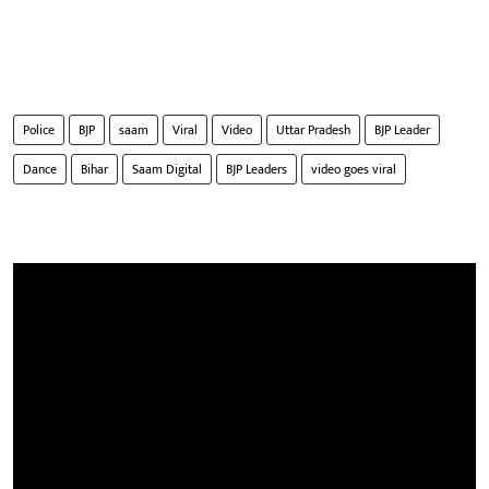
Police
BJP
saam
Viral
Video
Uttar Pradesh
BJP Leader
Dance
Bihar
Saam Digital
BJP Leaders
video goes viral