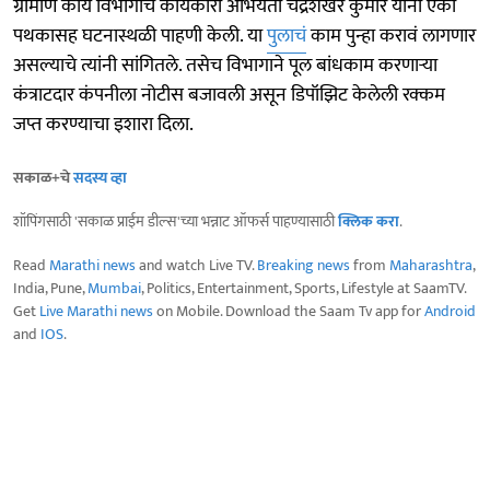
ग्रामीण कार्य विभागाचे कार्यकारी अभियंता चंद्रशेखर कुमार यांनी एका
पथकासह घटनास्थळी पाहणी केली. या
पुलाचं
काम पुन्हा करावं लागणार
असल्याचे त्यांनी सांगितले. तसेच विभागाने पूल बांधकाम करणाऱ्या
कंत्राटदार कंपनीला नोटीस बजावली असून डिपॉझिट केलेली रक्कम
जप्त करण्याचा इशारा दिला.
सकाळ+चे
सदस्य व्हा
शॉपिंगसाठी 'सकाळ प्राईम डील्स'च्या भन्नाट ऑफर्स पाहण्यासाठी
क्लिक करा
.
Read
Marathi news
and watch Live TV.
Breaking news
from
Maharashtra
,
India, Pune,
Mumbai
, Politics, Entertainment, Sports, Lifestyle at SaamTV.
Get
Live Marathi news
on Mobile. Download the Saam Tv app for
Android
and
IOS
.