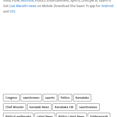
India, Pune,
Mumbai
, Politics, Entertainment, Sports, Lifestyle at SaamTV.
Get
Live Marathi news
on Mobile. Download the Saam Tv app for
Android
and
IOS
.
Congress
saamtvnews
saamtv
Politics
Karnataka
Chief Minister
karnatak News
Karnataka CM
saamtvneews
Political earthquake
Latest News
Politics Latest News
Siddaramaiah