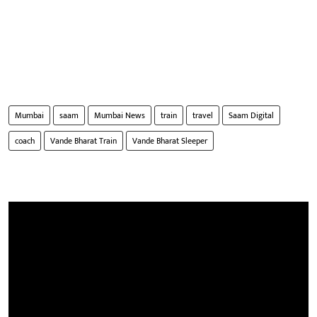
Mumbai
saam
Mumbai News
train
travel
Saam Digital
coach
Vande Bharat Train
Vande Bharat Sleeper