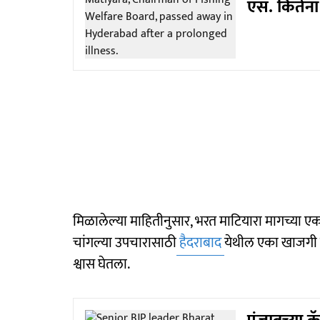
एस. किर्तना 
मिळालेल्या माहितीनुसार, भरत माटियारा मागच्या एक मह
चांगल्या उपचारासाठी
हैदराबाद
येथील एका खाजगी र
श्वास घेतला.