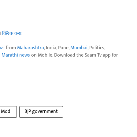
ठी
क्लिक करा
.
ws
from
Maharashtra
, India, Pune,
Mumbai
, Politics,
e Marathi news
on Mobile. Download the Saam Tv app for
 Modi
BJP government