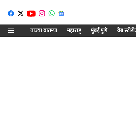
ताज्या बातम्या
महाराष्ट्र
मुंबई पुणे
वेब स्टोर