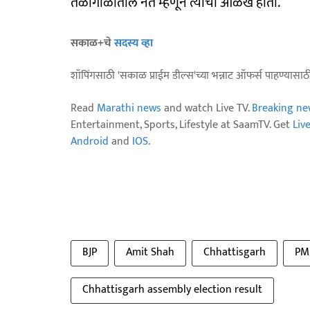
तळागाळातील नेते म्हणून त्यांची ओळख होती.
सकाळ+चे
सदस्य व्हा
शॉपिंगसाठी 'सकाळ प्राईम डील्स'च्या भन्नाट ऑफर्स पाहण्यासा
Read
Marathi news
and watch Live TV.
Breaking ne
Entertainment, Sports, Lifestyle at SaamTV. Get
Liv
Android
and
IOS
.
BJP
Amit Shah
Chhattisgarh
PM
Chhattisgarh assembly election result