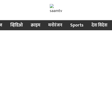
ीज
व्हिडिओ
क्राइम
मनोरंजन
Sports
देश विदेश