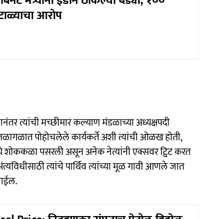
बिनेट मंत्र्यांना ईडीने ठोकल्या बेड्या, १००
ोटाळ्याचा आरोप
यानंतर त्यांची मच्छीमार कल्याण मंडळाच्या अध्यक्षपदी
ील तळागळात पोहोचलेले कार्यकर्ते अशी त्यांची ओळख होती,
ये शोककळा पसरली असून अनेक नेत्यांनी एक्सवर ट्विट करत
ंत्यविधीसाठी त्यांचे पार्थिव त्यांच्या मूळ गावी आणले जात
जाईल.