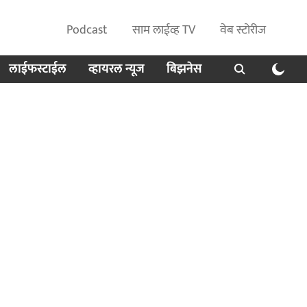
Podcast
साम लाईव्ह TV
वेब स्टोरीज
लाईफस्टाईल
व्हायरल न्यूज
बिझनेस