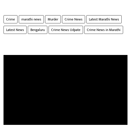
Crime
marathi news
Murder
Crime News
Latest Marathi News
Latest News
Bengaluru
Crime News Udpate
Crime News in Marathi