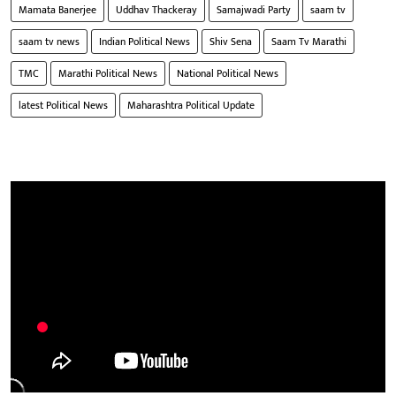
Mamata Banerjee
Uddhav Thackeray
Samajwadi Party
saam tv
saam tv news
Indian Political News
Shiv Sena
Saam Tv Marathi
TMC
Marathi Political News
National Political News
latest Political News
Maharashtra Political Update