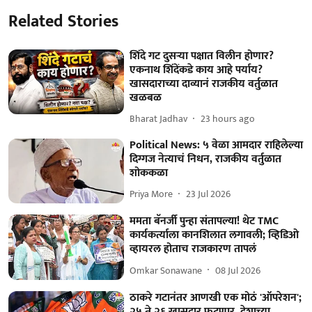
Related Stories
शिंदे गट दुसऱ्या पक्षात विलीन होणार?
एकनाथ शिंदेंकडे काय आहे पर्याय?
खासदाराच्या दाव्यानं राजकीय वर्तुळात
खळबळ
Bharat Jadhav
23 hours ago
Political News: ५ वेळा आमदार राहिलेल्या
दिग्गज नेत्याचं निधन, राजकीय वर्तुळात
शोककळा
Priya More
23 Jul 2026
ममता बॅनर्जी पुन्हा संतापल्या! थेट TMC
कार्यकर्त्याला कानशिलात लगावली; व्हिडिओ
व्हायरल होताच राजकारण तापलं
Omkar Sonawane
08 Jul 2026
ठाकरे गटानंतर आणखी एक मोठं 'ऑपरेशन';
२५ ते २६ खासदार फुटणार, देशाच्या