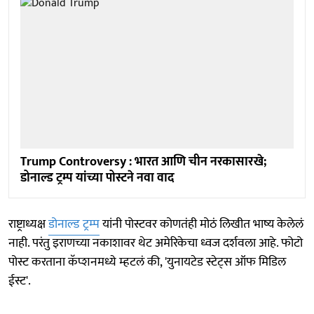
Trump Controversy : भारत आणि चीन नरकासारखे;
डोनाल्ड ट्रम्प यांच्या पोस्टने नवा वाद
राष्ट्राध्यक्ष
डोनाल्ड ट्रम्प
यांनी पोस्टवर कोणतंही मोठं लिखीत भाष्य केलेलं
नाही. परंतु इराणच्या नकाशावर थेट अमेरिकेचा ध्वज दर्शवला आहे. फोटो
पोस्ट करताना कॅप्शनमध्ये म्हटलं की, 'युनायटेड स्टेट्‍स ऑफ मिडिल
ईस्ट'.