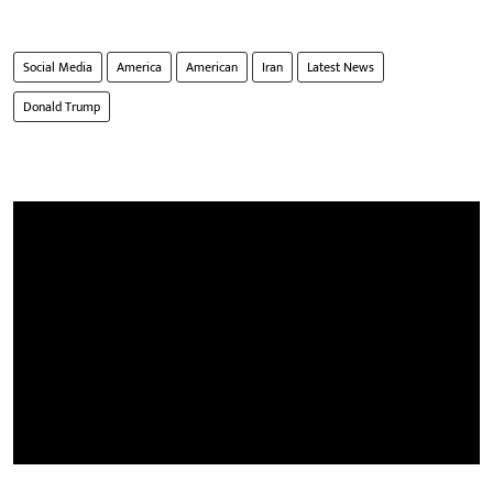
Social Media
America
American
Iran
Latest News
Donald Trump