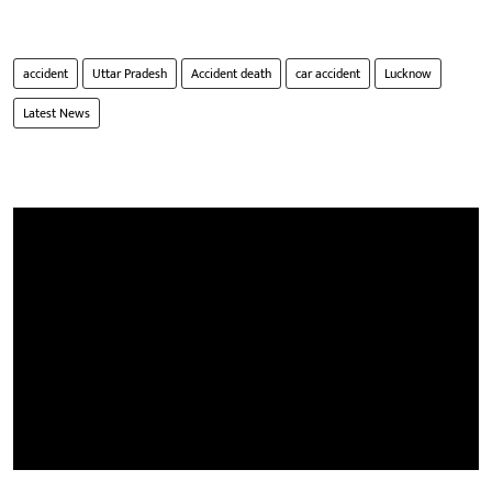
accident
Uttar Pradesh
Accident death
car accident
Lucknow
Latest News