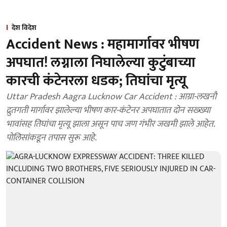
देश विदेश
Accident News : महामार्गावर भीषण
अपघात! लग्नाला निघालेल्या कुटुंबाच्या
कारची कंटेनरला धडक; तिघांचा मृत्यू
Uttar Pradesh Aagra Lucknow Car Accident : आग्रा-लखनौ
द्रुतगती मार्गावर झालेल्या भीषण कार-कंटेनर अपघातात दोन सख्ख्या
भावांसह तिघांचा मृत्यू झाला असून पाच जण गंभीर जखमी झाले आहेत.
पोलिसांकडून तपास सुरू आहे.