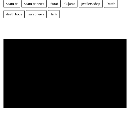
saam tv
saam tv news
Surat
Gujarat
Jwellers shop
Death
death body
surat news
Tank