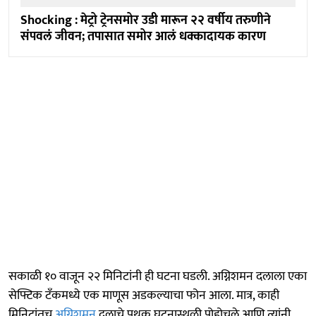
Shocking : मेट्रो ट्रेनसमोर उडी मारून २२ वर्षीय तरुणीने
संपवलं जीवन; तपासात समोर आलं धक्कादायक कारण
सकाळी १० वाजून २२ मिनिटांनी ही घटना घडली. अग्निशमन दलाला एका
सेफ्टिक टँकमध्ये एक माणूस अडकल्याचा फोन आला. मात्र, काही
मिनिटांतच
अग्निशमन
दलाचे पथक घटनास्थळी पोहोचले आणि त्यांनी