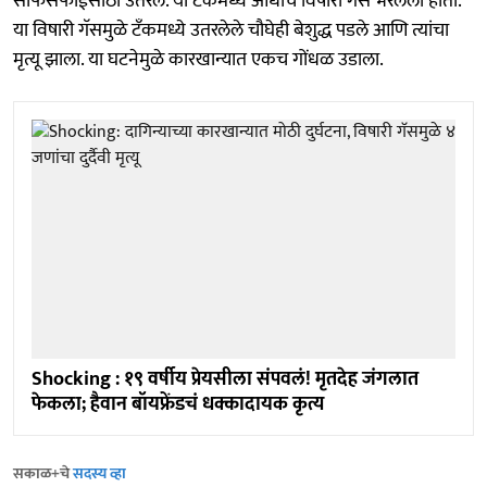
साफसफाईसाठी उतरले. या टँकमध्ये आधीच विषारी गॅस भरलेला होता.
या विषारी गॅसमुळे टँकमध्ये उतरलेले चौघेही बेशुद्ध पडले आणि त्यांचा
मृत्यू झाला. या घटनेमुळे कारखान्यात एकच गोंधळ उडाला.
Shocking : १९ वर्षीय प्रेयसीला संपवलं! मृतदेह जंगलात
फेकला; हैवान बॉयफ्रेंडचं धक्कादायक कृत्य
सकाळ+चे
सदस्य व्हा