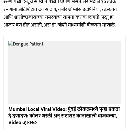
रूग्णांमध्ये डेंग्यूचे सौम्य ते मध्यम प्रमाण असते. तर अंदाजे १० टक्के
रुग्णांना ओटीपोटात द्रव साठणं, गंभीर थ्रोम्बोसाइटोपेनिया, रक्तस्त्राव
आणि श्वासोच्छवासाच्या समस्यांचा सामना करावा लागतो. परंतु हा
आजार बरा होत असतो, असं डॉ. जोशी माध्यमांशी बोलतना म्हणाले.
Mumbai Local Viral Video: मुंबई लोकलमध्ये पुन्हा एकदा
दे दणादण; कॉलर धरली अन् सटासट कानाखाली वाजवल्या,
Video व्हायरल