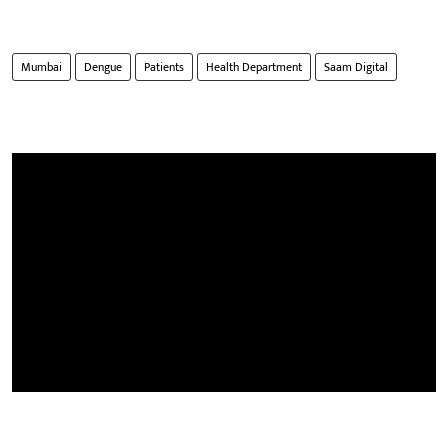
Mumbai
Dengue
Patients
Health Department
Saam Digital