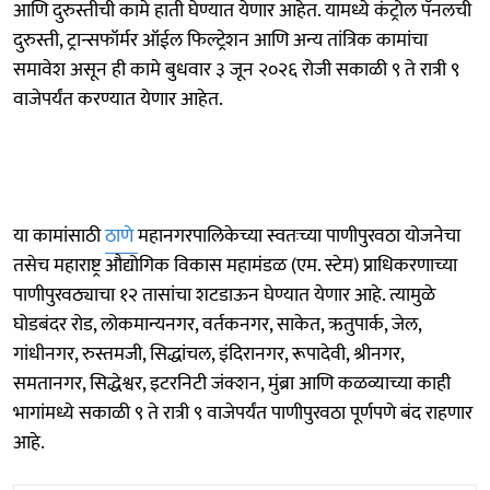
आणि दुरुस्तीची कामे हाती घेण्यात येणार आहेत. यामध्ये कंट्रोल पॅनलची
दुरुस्ती, ट्रान्सफॉर्मर ऑईल फिल्ट्रेशन आणि अन्य तांत्रिक कामांचा
समावेश असून ही कामे बुधवार ३ जून २०२६ रोजी सकाळी ९ ते रात्री ९
वाजेपर्यंत करण्यात येणार आहेत.
या कामांसाठी
ठाणे
महानगरपालिकेच्या स्वतःच्या पाणीपुरवठा योजनेचा
तसेच महाराष्ट्र औद्योगिक विकास महामंडळ (एम. स्टेम) प्राधिकरणाच्या
पाणीपुरवठ्याचा १२ तासांचा शटडाऊन घेण्यात येणार आहे. त्यामुळे
घोडबंदर रोड, लोकमान्यनगर, वर्तकनगर, साकेत, ऋतुपार्क, जेल,
गांधीनगर, रुस्तमजी, सिद्धांचल, इंदिरानगर, रूपादेवी, श्रीनगर,
समतानगर, सिद्धेश्वर, इटरनिटी जंक्शन, मुंब्रा आणि कळव्याच्या काही
भागांमध्ये सकाळी ९ ते रात्री ९ वाजेपर्यंत पाणीपुरवठा पूर्णपणे बंद राहणार
आहे.