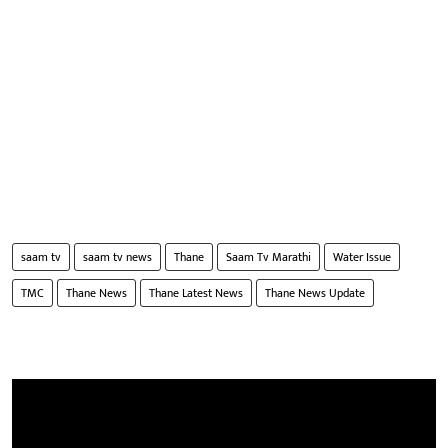
saam tv
saam tv news
Thane
Saam Tv Marathi
Water Issue
TMC
Thane News
Thane Latest News
Thane News Update