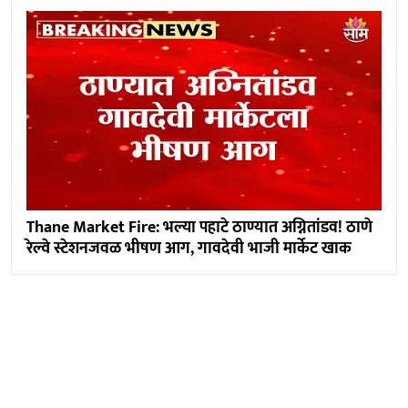
Thane Market Fire: भल्या पहाटे ठाण्यात अग्नितांडव! ठाणे
रेल्वे स्टेशनजवळ भीषण आग, गावदेवी भाजी मार्केट खाक