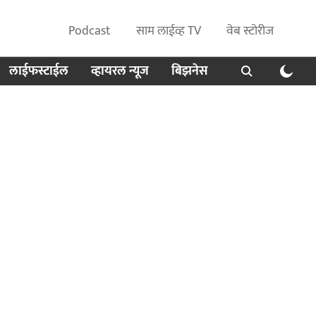
Podcast
साम लाईव्ह TV
वेब स्टोरीज
लाईफस्टाईल
व्हायरल न्यूज
बिझनेस