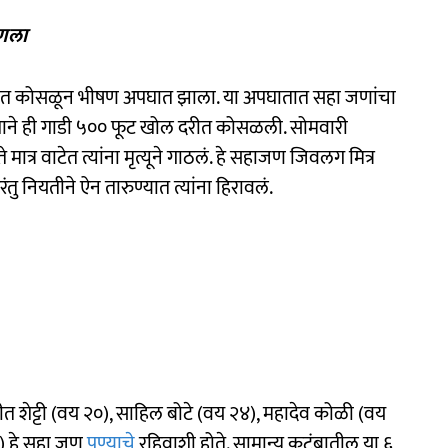
णला
ी दरीत कोसळून भीषण अपघात झाला. या अपघातात सहा जणांचा
्याने ही गाडी ५०० फूट खोल दरीत कोसळली. सोमवारी
ात्र वाटेत त्यांना मृत्यूने गाठलं. हे सहाजण जिवलग मित्र
ंतु नियतीने ऐन तारुण्यात त्यांना हिरावलं.
नीत शेट्टी (वय २०), साहिल बोटे (वय २४), महादेव कोळी (वय
९) हे सहा जण
पुण्याचे
रहिवाशी होते. सामान्य कुटुंबातील या ६