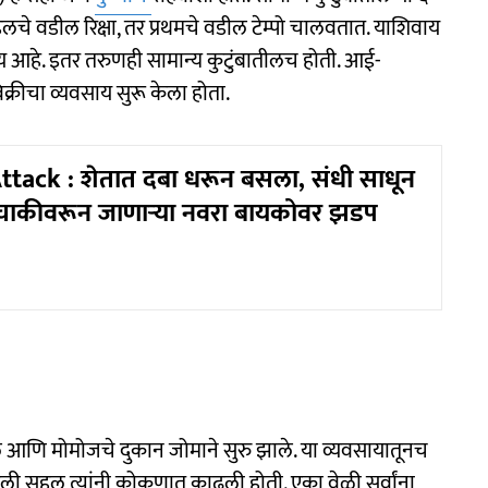
िलचे वडील रिक्षा, तर प्रथमचे वडील टेम्पो चालवतात. याशिवाय
साय आहे. इतर तरुणही सामान्य कुटुंबातीलच होती. आई-
विक्रीचा व्यवसाय सुरू केला होता.
tack : शेतात दबा धरून बसला, संधी साधून
दुचाकीवरून जाणाऱ्या नवरा बायकोवर झडप
 आणि मोमोजचे दुकान जोमाने सुरु झाले. या व्यवसायातूनच
हिली सहल त्यांनी कोकणात काढली होती. एका वेळी सर्वांना