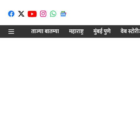
ताज्या बातम्या
महाराष्ट्र
मुंबई पुणे
वेब स्टोर