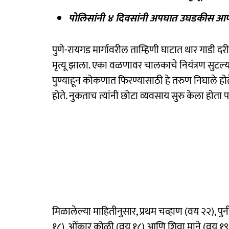
पोलिसांनी ४ दिवसांनी अपघात उघडकीस
आ
पुणे-रायगड मार्गावरील ताम्हिणी घाटात थार गाड
मृत्यू झाला. एका वळणावर चालकाचे नियंत्रण सुटल
पुण्याहून कोकणात फिरण्यासाठी हे तरुण निघाले होते म
होते. नुकताच त्यांनी छोटा व्यवसाय सुरु केला होता पर
मिळालेल्या माहितीनुसार, प्रथम चव्हाण (वय २२), पु
१८), ओंकार कोळी (वय १८) आणि शिवा माने (वय १