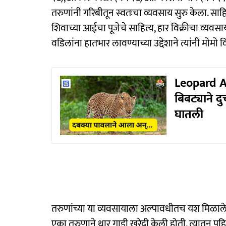
तरुणांनी गरिबीतून स्वतःचा व्यवसाय सुरु केला. साह
शिवाच्या आईचा पूजेचे साहित्य, हार विक्रीचा व्यव
वडिलांना हातभार लावण्याच्या उद्देशाने त्यांनी मोमो 
Leopard At
बिबट्याने 
घातली
तरुणांच्या या व्यवसायाला अल्पावधीतच यश मिळाले
एका तरुणाने थार गाडी खरेदी केली होती. त्यातून प