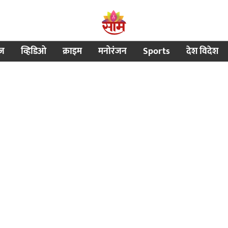
ीज
व्हिडिओ
क्राइम
मनोरंजन
Sports
देश विदेश