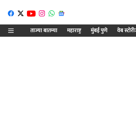
ताज्या बातम्या
महाराष्ट्र
मुंबई पुणे
वेब स्टोर