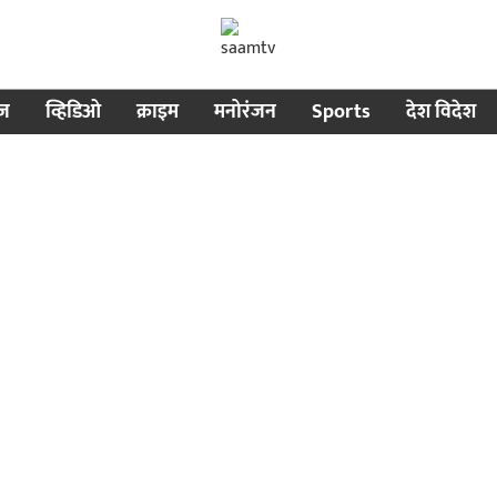
ीज
व्हिडिओ
क्राइम
मनोरंजन
Sports
देश विदेश