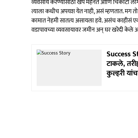
व्यवसाय करण्यासाठी खप मेहनत आणि चिकाटी लागत
त्याला कधीच अपयश येत नाही, असं म्हणतात. मग तो
कामात नेहमी सातत्य असायला हवे. असंच काहीसं एक
वडापावच्या व्यवसायावर जमीन अन् घर खरेदी केले आ
Success St
टाकले, तरी
कुल्हरी यांच