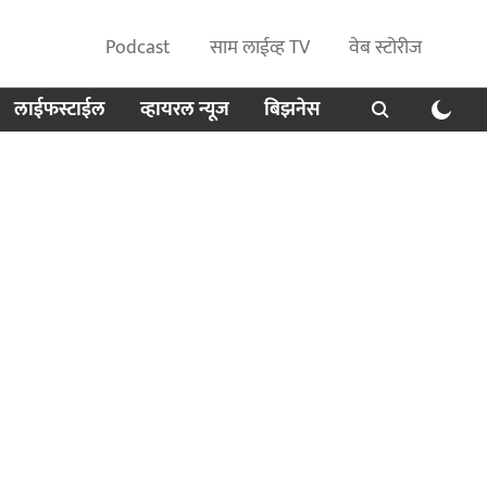
Podcast
साम लाईव्ह TV
वेब स्टोरीज
लाईफस्टाईल
व्हायरल न्यूज
बिझनेस