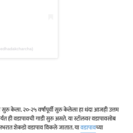
bedhadakcharcha)
ुरु केला. २०-२५ वर्षांपूर्वी सुरु केलेला हा धंदा आजही उत्तम
यंत ही वडापावची गाडी सुरु असते. या स्टॉलवर वडापावसोब
वसभरात शेकडो वडापाव विकले जातात. या
वडापाव
च्या