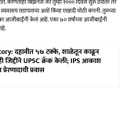
े. कोणताही बिझनेस जर तुम्ही १००० दिवस सुरु ठेवला तर
 व्यवसाय वडापावचा असो किंवा एखादी मोठी कंपनी. तुमच्या
ा आजीबाईंनी केलं आहे. एका ७० वर्षांच्या आजीबाईंनी
हे.
ory: दहावीत ५७ टक्के, शाळेतून काढून
ही जिद्दीने UPSC क्रॅक केली; IPS आकाश
ा प्रेरणादायी प्रवास