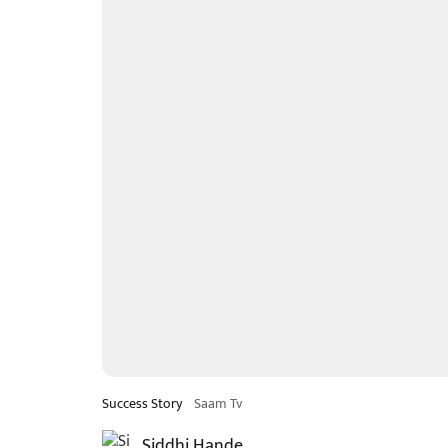
Success Story
Saam Tv
Siddhi Hande