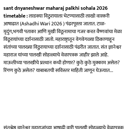
sant dnyaneshwar maharaj palkhi sohala 2026
timetable :
​लाडक्या विठुरायाला भेटण्यासाठी लाखो वारकरी
आषाढात (Ashadhi Wari 2026 ) पंढरपूरला जातात. टाळ-
मृदुंग,भगवी पताका आणि मुखी विठूनामाचा गजर करत वैष्णवांचा मेळा
विठूरायांच्या दर्शनासाठी जातो. महाराष्ट्रातून वेगवेगळ्या ठिकाणाहून
संतांच्या पालख्या विठुरायाच्या दर्शनासाठी पंढरीत जातात. संत ज्ञानेश्वर
महाराज यांच्या पालखी सोहळ्याचे वेळापत्रक जाहीर झाले आहे.
माऊलीच्या पालखीचे प्रस्थान कधी होणार? कुठे कुठे मुक्काम असेल?
रिंगण कुठे असेल? याबाबतची सविस्तर माहिती जाणून घेऊयात...
संतश्रेष्ठ ज्ञानेश्वर महाराजांच्या आषाढी वारी पालखी सोहळ्याचे वेळापत्रक