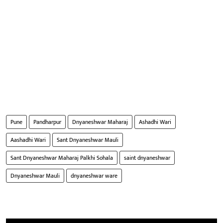
Pune
Pandharpur
Dnyaneshwar Maharaj
Ashadhi Wari
Aashadhi Wari
Sant Dnyaneshwar Mauli
Sant Dnyaneshwar Maharaj Palkhi Sohala
saint dnyaneshwar
Dnyaneshwar Mauli
dnyaneshwar ware