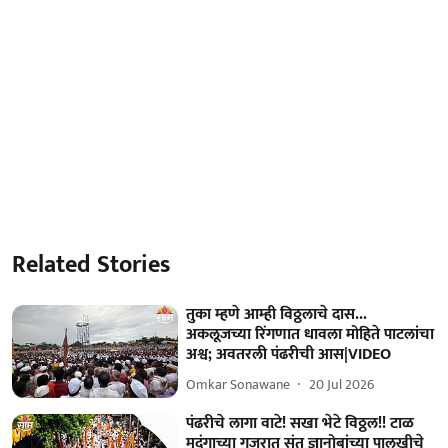
Related Stories
तुका म्हणे आम्ही विठ्ठलाचे दास...
अकलूजच्या रिंगणात धावला मोहिते पाटलांचा
अश्व; अवतरली पंढरीची आस|VIDEO
Omkar Sonawane
20 Jul 2026
पंढरीचे लागा वाटे! सखा भेटे विठ्ठल!! टाळ
मृदुंगाच्या गजरात संत ज्ञानोबांच्या पालखीचे