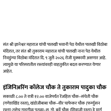
संत श्री ज्ञानेश्वर महाराज यांची पालखी भवानी पेठ येथील पालखी विठोबा
मंदिरात, तर संत श्री तुकाराम महाराज यांची पालखी नाना पेठ येथील
निवडुंग्या विठोबा मंदिरात दि. ९ जुलै २०२६ रोजी मुक्कामी असणार आहे.
त्यामुळे या परिसरातील रस्त्यांवरही वाहतुकीत बदल करण्यात येणार
आहेत.
इंजिनिअरिंग कॉलेज चौक ते तुकाराम पादुका चौक
सकाळी ८.०० ते रात्री १२.०० वाजेपर्यंत रेंजहिल चौक–संचेती चौक
(गणेशखिंड रस्ता), खंडोजीबाबा चौक–वीर चाफेकर चौक (फर्ग्युसन
रस्ता) तसेच गाडगीळ पुतळा–स. गो. बर्वे चौक (शिवाजी रस्ता) हे मार्ग