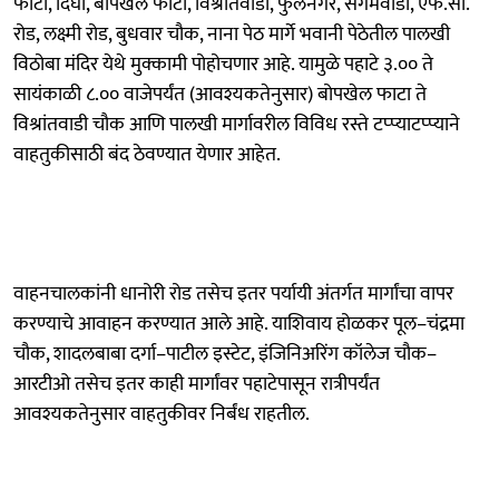
फाटा, दिघी, बोपखेल फाटा, विश्रांतवाडी, फुलेनगर, संगमवाडी, एफ.सी.
रोड, लक्ष्मी रोड, बुधवार चौक, नाना पेठ मार्गे भवानी पेठेतील पालखी
विठोबा मंदिर येथे मुक्कामी पोहोचणार आहे. यामुळे पहाटे ३.०० ते
सायंकाळी ८.०० वाजेपर्यंत (आवश्यकतेनुसार) बोपखेल फाटा ते
विश्रांतवाडी चौक आणि पालखी मार्गावरील विविध रस्ते टप्प्याटप्प्याने
वाहतुकीसाठी बंद ठेवण्यात येणार आहेत.
वाहनचालकांनी धानोरी रोड तसेच इतर पर्यायी अंतर्गत मार्गांचा वापर
करण्याचे आवाहन करण्यात आले आहे. याशिवाय होळकर पूल–चंद्रमा
चौक, शादलबाबा दर्गा–पाटील इस्टेट, इंजिनिअरिंग कॉलेज चौक–
आरटीओ तसेच इतर काही मार्गांवर पहाटेपासून रात्रीपर्यंत
आवश्यकतेनुसार वाहतुकीवर निर्बंध राहतील.