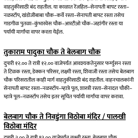
वाहतुकीसाठी बंद राहतील. या काळात रेंजहिल–सेनापती बापट रस्ता–
नळस्टॉप, खंडोजीबाबा चौक–कर्वे रस्ता–सेनापती बापट रस्ता तसेच
गाडगीळ पुतळा–कुंभारवेस चौक–आरटीओ चौक–जहांगीर रस्ता या
पर्यायी मार्गांचा वापर करता येईल.
तुकाराम पादुका चौक ते बेलबाग चौक
दुपारी १२.०० ते रात्री १२.०० वाजेपर्यंत आवश्यकतेनुसार फर्ग्युसन रस्ता
ते टिळक रस्ता, डेक्कन परिसर, लक्ष्मी रस्ता, शिवाजी रस्ता तसेच बेलबाग
चौक परिसरातील काही मार्ग वाहतुकीसाठी बंद राहतील. वाहनचालकांनी
सेनापती बापट रस्ता–नळस्टॉप–म्हात्रे पूल, शास्त्री रस्ता–सेनादत्त चौकी–
म्हात्रे पूल–नळस्टॉप तसेच इतर सूचित पर्यायी मार्गांचा वापर करावा.
बेलबाग चौक ते निवडुंगा विठोबा मंदिर / पालखी
विठोबा मंदिर
दुपारी २.०० ते रात्री १२.०० वाजेपर्यंत लक्ष्मी रस्ता, बेलबाग चौक,