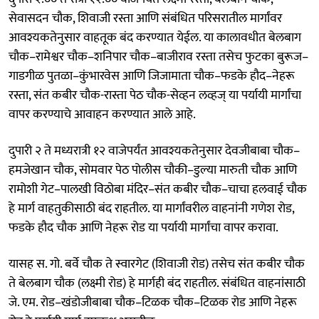
सेवासदन चौक, शिवाजी रस्ता आणि संबंधित परिसरातील मार्गांवर
आवश्यकतेनुसार वाहतूक बंद करण्यात येईल. या कालावधीत बेलबाग
चौक–रामेश्वर चौक–शनिपार चौक–बाजीराव रस्ता तसेच फुटका बुरूज–
गाडगीळ पुतळा–कुंभारवेस आणि जिजामाता चौक–फडके हौद–नेहरू
रस्ता, संत कबीर चौक-रास्ता पेठ चौक-सेव्हन लव्हज् या पर्यायी मार्गांचा
वापर करण्याचे आवाहन करण्यात आले आहे.
दुपारी २ ते मध्यरात्री १२ वाजेपर्यंत आवश्यकतेनुसार देवजीबाबा चौक–
हमजेखान चौक, सोमवार पेठ पोलीस चौकी–डुल्या मारुती चौक आणि
रामोशी गेट–पालखी विठोबा मंदिर–संत कबीर चौक–चाचा हलवाई चौक
हे मार्ग वाहतुकीसाठी बंद राहतील. या मार्गांवरील वाहनांनी गणेश रोड,
फडके हौद चौक आणि नेहरू रोड या पर्यायी मार्गांचा वापर करावा.
यासह स. गो. बर्वे चौक ते स्वारगेट (शिवाजी रोड) तसेच संत कबीर चौक
ते बेलबाग चौक (लक्ष्मी रोड) हे मार्गही बंद राहतील. संबंधित वाहनांसाठी
जे. एम. रोड–खंडोजीबाबा चौक–टिळक चौक–टिळक रोड आणि नेहरू