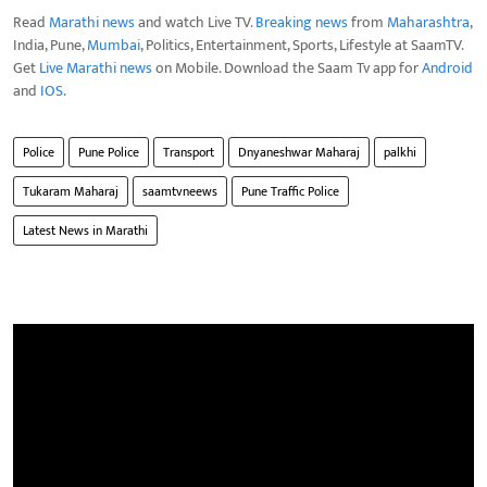
Read
Marathi news
and watch Live TV.
Breaking news
from
Maharashtra
,
India, Pune,
Mumbai
, Politics, Entertainment, Sports, Lifestyle at SaamTV.
Get
Live Marathi news
on Mobile. Download the Saam Tv app for
Android
and
IOS
.
Police
Pune Police
Transport
Dnyaneshwar Maharaj
palkhi
Tukaram Maharaj
saamtvneews
Pune Traffic Police
Latest News in Marathi