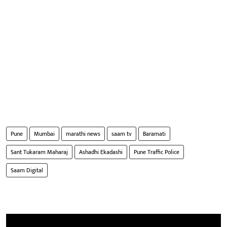
Pune
Mumbai
marathi news
saam tv
Baramati
Sant Tukaram Maharaj
Ashadhi Ekadashi
Pune Traffic Police
Saam Digital