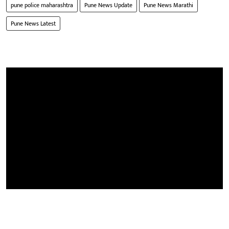
pune police maharashtra
Pune News Update
Pune News Marathi
Pune News Latest