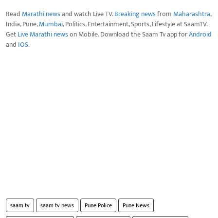
Read
Marathi news
and watch Live TV.
Breaking news
from
Maharashtra
,
India, Pune,
Mumbai
, Politics, Entertainment, Sports, Lifestyle at SaamTV.
Get
Live Marathi news
on Mobile. Download the Saam Tv app for
Android
and
IOS
.
saam tv
saam tv news
Pune Police
Pune News