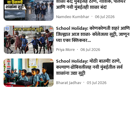
शाळा बंद; मुंबईसह ठाणे, नाशिक, पालघर
आणि नवी मुंबईतही शाळा बंद!
Namdeo Kumbhar
06 Jul 2026
School Holiday: कोणकोणती शहरं आणि
जिल्ह्यात आज शाळा- कॉलेजला सुट्टी, जाणून
घ्या एका क्लिकवर...
Priya More
06 Jul 2026
School Holiday: मोठी बातमी! ठाणे,
कल्याण-डोंबिवलीसह नवी मुंबईतील सर्व
शाळांना उद्या सुट्टी
Bharat Jadhav
05 Jul 2026