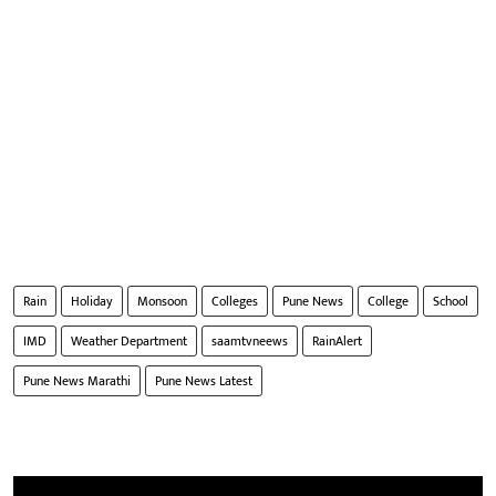
Rain
Holiday
Monsoon
Colleges
Pune News
College
School
IMD
Weather Department
saamtvneews
RainAlert
Pune News Marathi
Pune News Latest