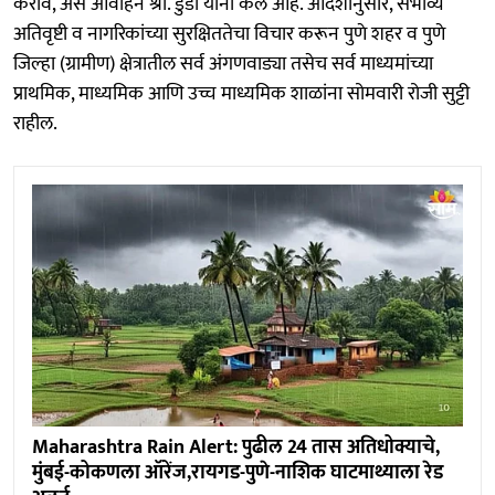
करावे, असे आवाहन श्री. डुडी यांनी केले आहे. आदेशानुसार, संभाव्य
अतिवृष्टी व नागरिकांच्या सुरक्षिततेचा विचार करून पुणे शहर व पुणे
जिल्हा (ग्रामीण) क्षेत्रातील सर्व अंगणवाड्या तसेच सर्व माध्यमांच्या
प्राथमिक, माध्यमिक आणि उच्च माध्यमिक शाळांना सोमवारी रोजी सुट्टी
राहील.
Maharashtra Rain Alert: पुढील 24 तास अतिधोक्याचे,
मुंबई-कोकणला ऑरेंज,रायगड-पुणे-नाशिक घाटमाथ्याला रेड