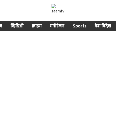
ीज
व्हिडिओ
क्राइम
मनोरंजन
Sports
देश विदेश