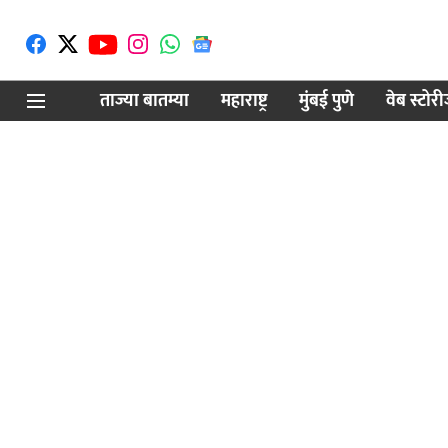
ताज्या बातम्या
महाराष्ट्र
मुंबई पुणे
वेब स्टोर