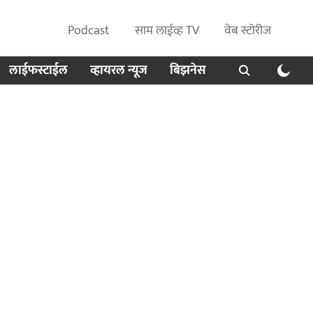
Podcast
साम लाईव्ह TV
वेब स्टोरीज
लाईफस्टाईल
व्हायरल न्यूज
बिझनेस