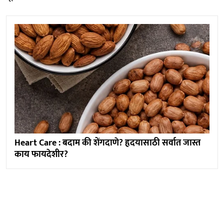
Heart Care : बदाम की शेंगदाणे? हृदयासाठी सर्वात जास्त
काय फायदेशीर?