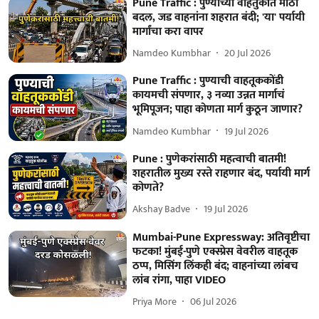
Pune Traffic : पुण्याच्या वाहतुकीत मोठा
बदल, जड वाहनांना शहरात बंदी; 'या' पर्यायी
मार्गांचा करा वापर
Namdeo Kumbhar
20 Jul 2026
Pune Traffic : पुण्याची वाहतूककोंडी
कायमची संपणार, ३ नव्या उन्नत मार्गाचं
भूमिपूजन; पाहा कोणता मार्ग कुठून जाणार?
Namdeo Kumbhar
19 Jul 2026
Pune : पुणेकरांसाठी महत्वाची बातमी!
शहरातील मुख्य रस्ते राहणार बंद, पर्यायी मार्ग
कोणते?
Akshay Badve
19 Jul 2026
Mumbai-Pune Expressway: अतिवृष्टीचा
फटका! मुंबई-पुणे एक्स्प्रेस वेवरील वाहतूक
ठप्प, मिसिंग लिंकही बंद; वाहनांच्या लांबच
लांब रांगा, पाहा VIDEO
Priya More
06 Jul 2026