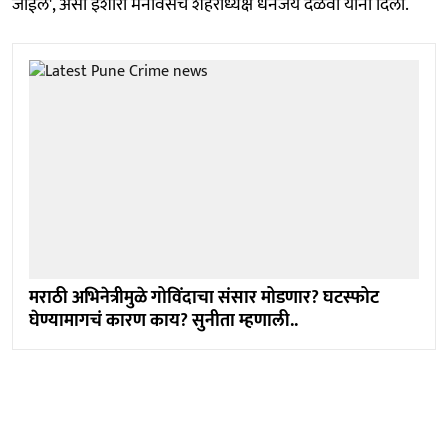
जाईल', असा इशारा मनविसेचे शहराध्यक्ष धनंजय दळवी यांनी दिला.
मराठी अभिनेत्रीमुळे गोविंदाचा संसार मोडणार? घटस्फोट
घेण्यामागचं कारण काय? सुनीता म्हणाली..