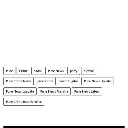
Pune
Crime
saam
Pune News
party
alcohol
Pune Crime News
pune crime
Saam Digital
Pune News Update
Pune News upadate
Pune News Marathi
Pune News Latest
Pune Crime Branch Police