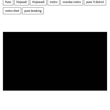
Pune
hinjwadi
Hinjewadi
metro
mumbai metro
pune 11 district
metro shed
pune breaking