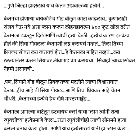
...पुणे जिल्हा हादरलाय याच केतन अग्रवालच्या हत्येनं...
केतनचा होणाऱ्या बायकोनेच गोड बोलून काटा काढलाय...कुणालाही
संशय येऊ नये असा प्लान करून लोहगडावरून ४०० फूट खोल दरीत
केतनला ढकलून दिलं आणि त्याची हत्या केली...हत्येचं कारण इतकंच
होतं की सिया गोयलला केतनशी लग्न करायचं नव्हतं...तिला तिच्या
प्रियकरासोबत लग्न करायचं होतं...हे केतनला माहित नव्हतं...लग्न
ठरल्यानंतर केतन सियावर जीवापाड प्रेम करायचा...सियाही त्याच्यासोबत
नेहमी असायची..
.पण, सियाने गोड बोलून प्रियकराच्या मदतीने त्याचा विश्वासघात
केला...हीच आहे ती सिया गोयल...आणि तिचा प्रियकर आहे चेतन
चौधरी...केतनच्या हत्येचे हेच दोघे मास्टरमाईंड...
केतनला आपल्या वाटेतून हटवायचं कसं याचा प्लान त्यांनी राजा
रघुवशीच्या हत्येप्रमाणे केला...राजा रघुवंशीचीही त्याची सोनमने हत्या
करून बनाव केला होता...आणि याच हत्येसारखं यांनी हा प्लान केला...