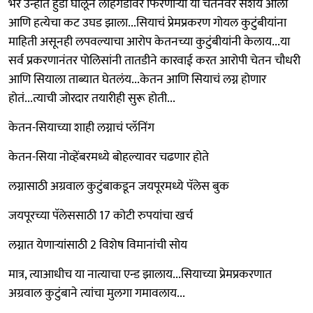
भर उन्हात हुडी घालून लोहगडावर फिरणाऱ्या या चेतनवर संशय आला
आणि हत्येचा कट उघड झाला...सियाचं प्रेमप्रकरण गोयल कुटुंबीयांना
माहिती असूनही लपवल्याचा आरोप केतनच्या कुटुंबीयांनी केलाय...या
सर्व प्रकरणानंतर पोलिसांनी तातडीने कारवाई करत आरोपी चेतन चौधरी
आणि सियाला ताब्यात घेतलंय...केतन आणि सियाचं लग्न होणार
होतं...त्याची जोरदार तयारीही सुरू होती...
केतन-सियाच्या शाही लग्नाचं प्लॅनिंग
केतन-सिया नोव्हेंबरमध्ये बोहल्यावर चढणार होते
लग्नासाठी अग्रवाल कुटुंबाकडून जयपूरमध्ये पॅलेस बुक
जयपूरच्या पॅलेससाठी 17 कोटी रुपयांचा खर्च
लग्नात येणाऱ्यांसाठी 2 विशेष विमानांची सोय
मात्र, त्याआधीच या नात्याचा एन्ड झालाय...सियाच्या प्रेमप्रकरणात
अग्रवाल कुटुंबाने त्यांचा मुलगा गमावलाय...