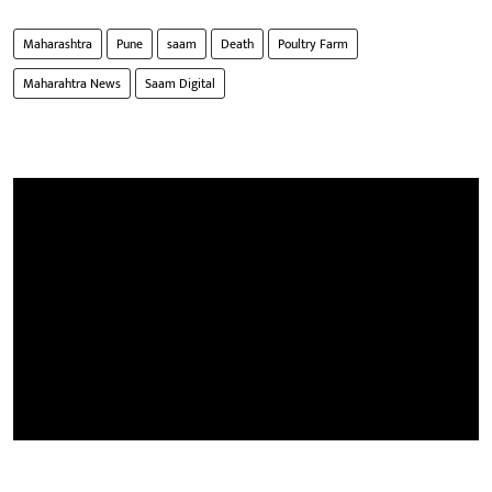
Maharashtra
Pune
saam
Death
Poultry Farm
Maharahtra News
Saam Digital