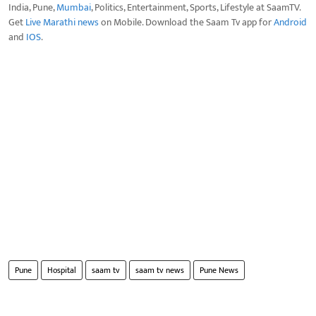
India, Pune,
Mumbai
, Politics, Entertainment, Sports, Lifestyle at SaamTV.
Get
Live Marathi news
on Mobile. Download the Saam Tv app for
Android
and
IOS
.
Pune
Hospital
saam tv
saam tv news
Pune News