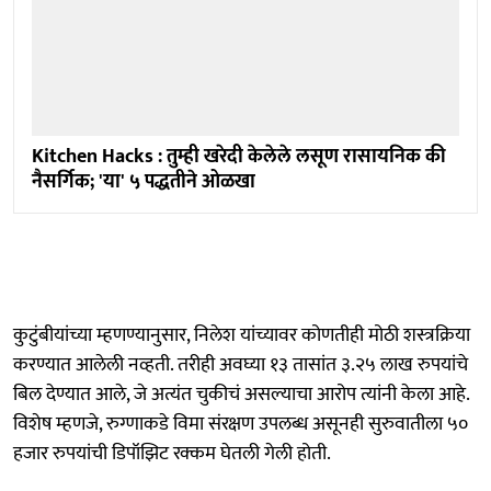
Kitchen Hacks : तुम्ही खरेदी केलेले लसूण रासायनिक की
नैसर्गिक; 'या' ५ पद्धतीने ओळखा
कुटुंबीयांच्या म्हणण्यानुसार, निलेश यांच्यावर कोणतीही मोठी शस्त्रक्रिया
करण्यात आलेली नव्हती. तरीही अवघ्या १३ तासांत ३.२५ लाख रुपयांचे
बिल देण्यात आले, जे अत्यंत चुकीचं असल्याचा आरोप त्यांनी केला आहे.
विशेष म्हणजे, रुग्णाकडे विमा संरक्षण उपलब्ध असूनही सुरुवातीला ५०
हजार रुपयांची डिपॉझिट रक्कम घेतली गेली होती.