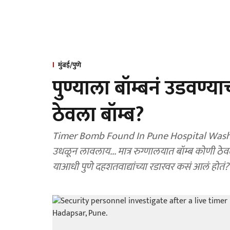
मुंबई/पुणे
पुण्याला बॉम्बनं उडवण्य
ठेवला बॉम्ब?
Timer Bomb Found In Pune Hospital Washroo
उधळून लावलाय... मात्र रुग्णालयात बॉम्ब कोणी ठेव
याआधी पुणे दहशतवाद्यांच्या रडारवर कसं आलं होतं? प