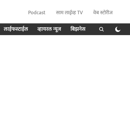
Podcast
साम लाईव्ह TV
वेब स्टोरीज
लाईफस्टाईल
व्हायरल न्यूज
बिझनेस