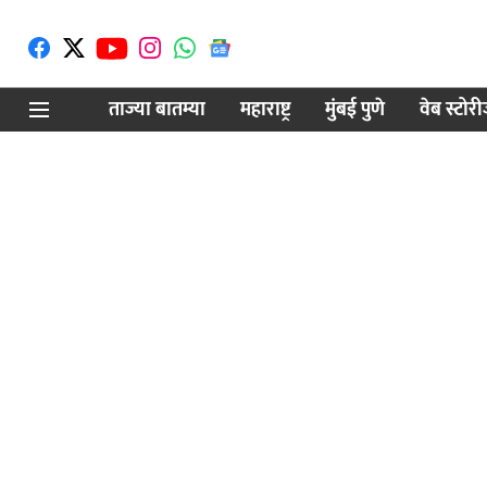
ताज्या बातम्या
महाराष्ट्र
मुंबई पुणे
वेब स्टोर