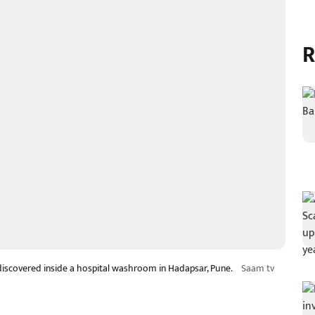
R
 discovered inside a hospital washroom in Hadapsar, Pune.
Saam tv