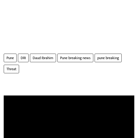
Pune
DRI
Daud Ibrahim
Pune breaking news
pune breaking
Threat