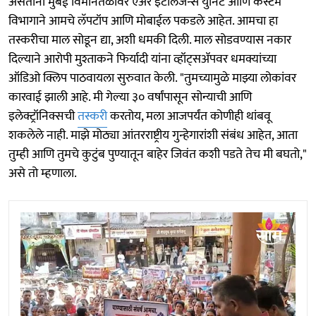
असताना मुंबई विमानतळावर एअर इंटेलिजन्स युनिट आणि कस्टम
विभागाने आमचे लॅपटॉप आणि मोबाईल पकडले आहेत. आमचा हा
तस्करीचा माल सोडून द्या, अशी धमकी दिली. माल सोडवण्यास नकार
दिल्याने आरोपी मुश्ताकने फिर्यादी यांना व्हॉट्सॲपवर धमक्यांच्या
ऑडिओ क्लिप पाठवायला सुरुवात केली. "तुमच्यामुळे माझ्या लोकांवर
कारवाई झाली आहे. मी गेल्या ३० वर्षांपासून सोन्याची आणि
इलेक्ट्रॉनिक्सची
तस्करी
करतोय, मला आजपर्यंत कोणीही थांबवू
शकलेले नाही. माझे मोठ्या आंतरराष्ट्रीय गुन्हेगारांशी संबंध आहेत, आता
तुम्ही आणि तुमचे कुटुंब पुण्यातून बाहेर जिवंत कशी पडते तेच मी बघतो,"
असे तो म्हणाला.