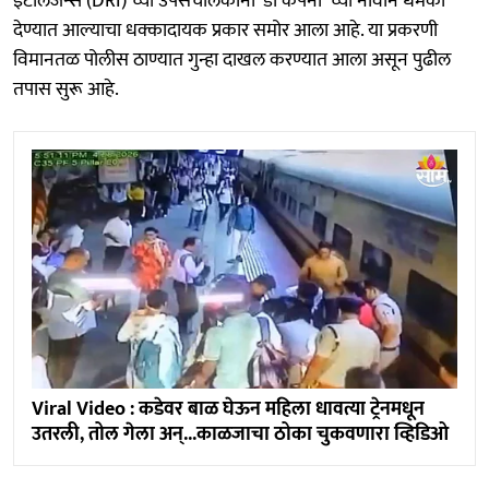
इंटेलिजन्स (DRI) च्या उपसंचालकांना 'डी कंपनी' च्या नावाने धमकी
देण्यात आल्याचा धक्कादायक प्रकार समोर आला आहे. या प्रकरणी
विमानतळ पोलीस ठाण्यात गुन्हा दाखल करण्यात आला असून पुढील
तपास सुरू आहे.
Viral Video : कडेवर बाळ घेऊन महिला धावत्या ट्रेनमधून
उतरली, तोल गेला अन्...काळजाचा ठोका चुकवणारा व्हिडिओ