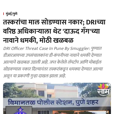
मुंबई/पुणे
तस्करांचा माल सोडण्यास नकार; DRIच्या
वरिष्ठ अधिकाऱ्याला थेट 'दाऊद गँग'च्या
नावाने धमकी, मोठी खळबळ
DRI Officer Threat Case In Pune By Smuggler: पुण्यात
डीआरआयच्या उपसंचालकांना डी-कंपनीच्या नावाने धमकी देण्यात
आल्याने खळबळ उडाली आहे. जप्त केलेले लॅपटॉप आणि मोबाईल
सोडवण्यास नकार दिल्यानंतर तस्करांकडून धमक्या देण्यात आल्या
असून या प्रकरणी गुन्हा दाखल झाला आहे.