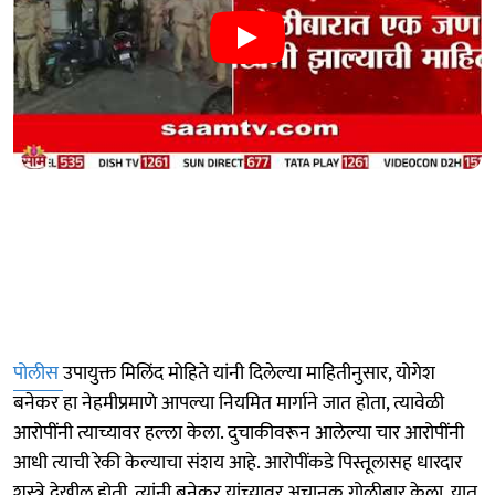
पोलीस
उपायुक्त मिलिंद मोहिते यांनी दिलेल्या माहितीनुसार, योगेश
बनेकर हा नेहमीप्रमाणे आपल्या नियमित मार्गाने जात होता, त्यावेळी
आरोपींनी त्याच्यावर हल्ला केला. दुचाकीवरून आलेल्या चार आरोपींनी
आधी त्याची रेकी केल्याचा संशय आहे. आरोपींकडे पिस्तूलासह धारदार
शस्त्रे देखील होती. त्यांनी बनेकर यांच्यावर अचानक गोळीबार केला. यात