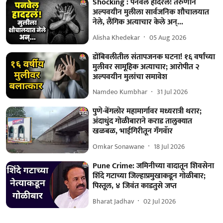
Shocking : पनवेल हादरलं! तरुणाने
अल्पवयीन मुलीला सार्वजनिक शौचालयात
नेले, लैंगिक अत्याचार केले अन्...
Alisha Khedekar
05 Aug 2026
डोंबिवलीतील संतापजनक घटना! १६ वर्षांच्या
मुलीवर सामूहिक अत्याचार; आरोपीत २
अल्पवयीन मुलांचा समावेश
Namdeo Kumbhar
31 Jul 2026
पुणे-बेंगलोर महामार्गावर मध्यरात्री थरार;
अंदाधुंद गोळीबाराने कराड तालुक्यात
खळबळ, भाईगिरीतून गँगवॅार
Omkar Sonawane
18 Jul 2026
Pune Crime: जमिनीच्या वादातून शिवसेना
शिंदे गटाच्या जिल्हाप्रमुखाकडून गोळीबार;
पिस्तूल, ४ जिवंत काडतुसे जप्त
Bharat Jadhav
02 Jul 2026