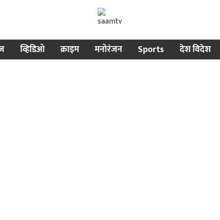
ीज
व्हिडिओ
क्राइम
मनोरंजन
Sports
देश विदेश