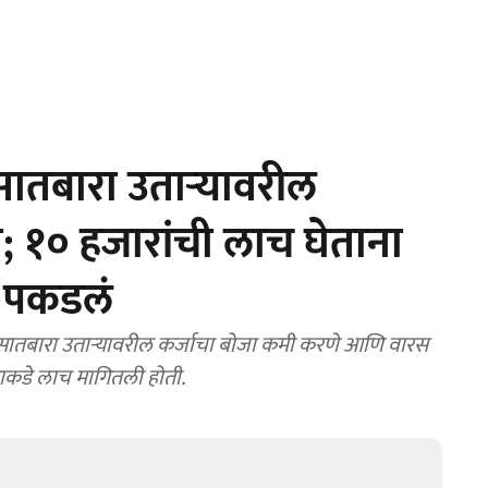
ातबारा उताऱ्यावरील
ी; १० हजारांची लाच घेताना
त पकडलं
याकडे लाच मागितली होती.