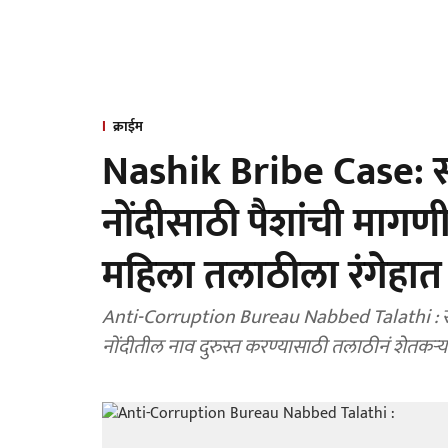
क्राईम
Nashik Bribe Case: स
नोंदीसाठी पैशांची मागण
महिला तलाठीला रंगेहा
Anti-Corruption Bureau Nabbed Talathi : सातबारा उताऱ्यावरील कर्जाचा बोजा कमी करणे आणि वारस
नोंदीतील नाव दुरुस्त करण्यासाठी तलाठीनं शेतकऱ्