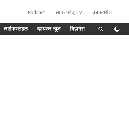
Podcast
साम लाईव्ह TV
वेब स्टोरीज
लाईफस्टाईल
व्हायरल न्यूज
बिझनेस