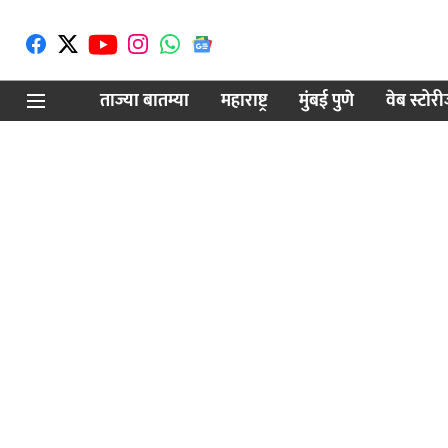
ताज्या बातम्या
महाराष्ट्र
मुंबई पुणे
वेब स्टोर